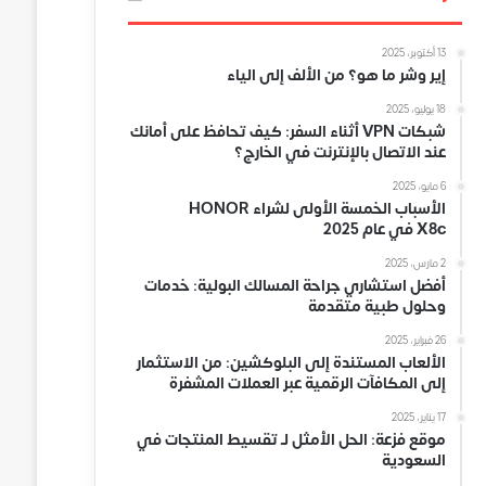
13 أكتوبر، 2025
إير وشر ما هو؟ من الألف إلى الياء
18 يوليو، 2025
شبكات VPN أثناء السفر: كيف تحافظ على أمانك
عند الاتصال بالإنترنت في الخارج؟
6 مايو، 2025
الأسباب الخمسة الأولى لشراء HONOR
X8c في عام 2025
2 مارس، 2025
أفضل استشاري جراحة المسالك البولية: خدمات
وحلول طبية متقدمة
26 فبراير، 2025
الألعاب المستندة إلى البلوكشين: من الاستثمار
إلى المكافآت الرقمية عبر العملات المشفرة
17 يناير، 2025
موقع فزعة: الحل الأمثل لـ تقسيط المنتجات في
السعودية