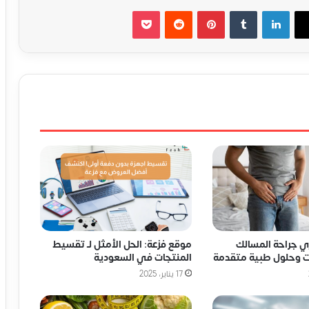
لينكدإن
‏Tumblr
بينتيريست
‏Reddit
‫Pocket
 جراحة المسالك
موقع فزعة: الحل الأمثل لـ تقسيط
ات وحلول طبية متقدمة
المنتجات في السعودية
17 يناير، 2025