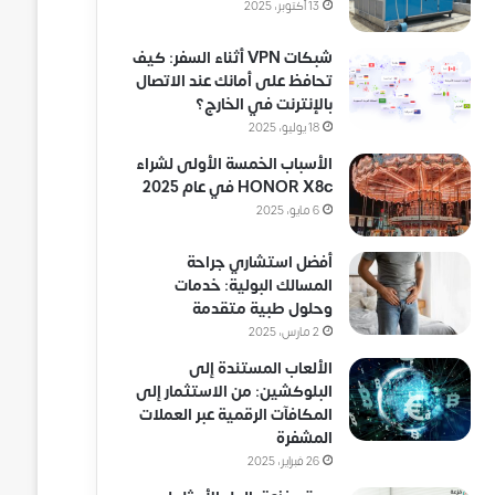
13 أكتوبر، 2025
شبكات VPN أثناء السفر: كيف
تحافظ على أمانك عند الاتصال
بالإنترنت في الخارج؟
18 يوليو، 2025
الأسباب الخمسة الأولى لشراء
HONOR X8c في عام 2025
6 مايو، 2025
أفضل استشاري جراحة
المسالك البولية: خدمات
وحلول طبية متقدمة
2 مارس، 2025
الألعاب المستندة إلى
البلوكشين: من الاستثمار إلى
المكافآت الرقمية عبر العملات
المشفرة
26 فبراير، 2025