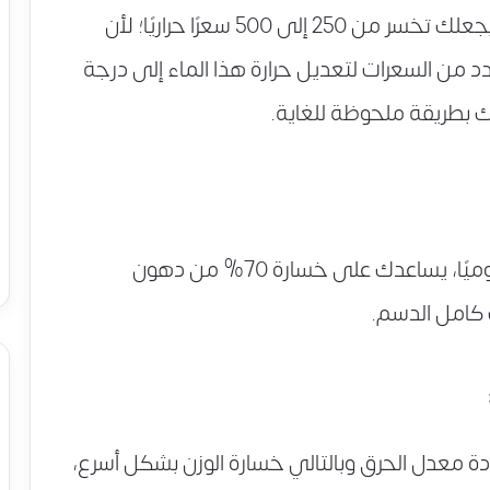
تناول نحو 10 أكواب من الماء المثلج يوميًا، يجعلك تخسر من 250 إلى 500 سعرًا حراريًا؛ لأن
دد من السعرات لتعديل حرارة هذا الماء إلى درجة
ك بطريقة ملحوظة للغاية.
تناولك كوب من الحليب خالي الدسم يوميًا، يساعدك على خسارة 70% من دهون
كامل الدسم.
دة معدل الحرق وبالتالي خسارة الوزن بشكل أسرع،