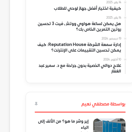
14 يناير، 2025
كيفية اختيار أفضل جهاز لوحي للطلاب
14 يناير، 2025
هل يمكن لساعة هواوي ووتش فيت 3 تحسين
روتين التمرين الخاص بك؟
19 ديسمبر، 2024
إدارة سمعة الشركة Reputation House: كيف
يمكن تحسين التقييمات على الإنترنت؟
10 أكتوبر، 2024
علاج دوالي الخصية بدون جراحة مع د. سمير عبد
الغفار
بواسطة مصطفي نعيم
إير وشر ما هو؟ من الألف إلى
الياء