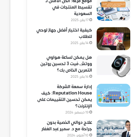
موقع فزعة: الحل الأمثل لـ
تقسيط المنتجات في
السعودية
17 يناير، 2025
كيفية اختيار أفضل جهاز لوحي
للطلاب
14 يناير، 2025
هل يمكن لساعة هواوي
ووتش فيت 3 تحسين روتين
التمرين الخاص بك؟
14 يناير، 2025
إدارة سمعة الشركة
Reputation House: كيف
يمكن تحسين التقييمات على
الإنترنت؟
19 ديسمبر، 2024
علاج دوالي الخصية بدون
جراحة مع د. سمير عبد الغفار
10 أكتوبر، 2024