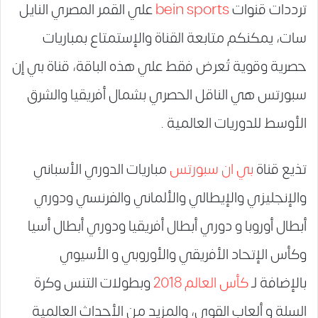
ترددات قنوات
bein sports
علي القمر المصري النايل
سات، يمكنكم متابعة القناة والإستمتاع بمباريات
حصرية وقوية تُعرض فقط علي هذه الباقة، قناة بي إن
سبورتس هي الناقل الحصري بشمال أفريقيا والشرق
الأوسط للدوريات العالمية .
تذيع قناة
بي ان سبورتس
مباريات الدوري الأسباني
والإنجليزي والإيطالي والألماني والفرنسي ودوري
أبطال أوروبا و دوري أبطال أفريقيا ودوري أبطال أسيا
وكأس الإتحاد الأفريقي والأوروبي و الأسيوي
بالإضافة لـ
كأس العالم 2018
وبطولات التنس وكرة
السلة و ألعاب القوي، والمزيد من الأحداث العالمية