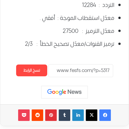
التردد : 12284
معدّل استقطاب الموجة : أفقي .
معدّل الترميز : 27500
ترميز القنوات/معدّل تصحيح الخطأ : 2/3
نسخ الرابط
لينكدإن
‏Tumblr
بينتيريست
‏Reddit
‫Pocket