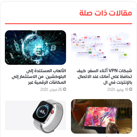
مقالات ذات صلة
شبكات VPN أثناء السفر: كيف
الألعاب المستندة إلى
تحافظ على أمانك عند الاتصال
البلوكشين: من الاستثمار إلى
بالإنترنت في ال
المكافآت الرقمية عبر
18 يوليو، 2025
26 فبراير، 2025