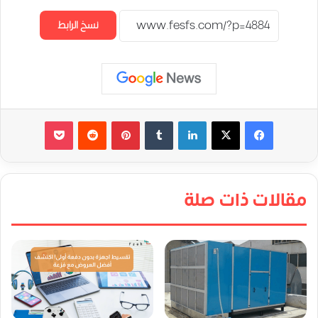
نسخ الرابط
لينكدإن
‏Tumblr
بينتيريست
‏Reddit
‫Pocket
مقالات ذات صلة