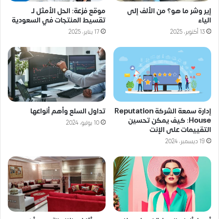
إير وشر ما هو؟ من الألف إلى
موقع فزعة: الحل الأمثل لـ
الياء
تقسيط المنتجات في السعودية
13 أكتوبر، 2025
17 يناير، 2025
إدارة سمعة الشركة Reputation
تداول السلع وأهم أنواعها
House: كيف يمكن تحسين
10 يوليو، 2024
التقييمات على الإنت
19 ديسمبر، 2024