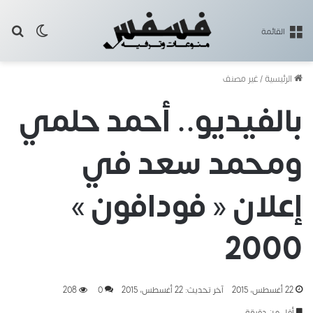
بح
الوضع ا
القائمة
الرئيسية
/
غير مصنف
بالفيديو.. أحمد حلمي
ومحمد سعد في
إعلان « فودافون »
2000
22 أغسطس، 2015
آخر تحديث: 22 أغسطس، 2015
0
208
أقل من دقيقة