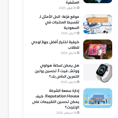
المشفرة
26 فبراير، 2025
موقع فزعة: الحل الأمثل لـ
تقسيط المنتجات في
السعودية
17 يناير، 2025
كيفية اختيار أفضل جهاز لوحي
للطلاب
14 يناير، 2025
هل يمكن لساعة هواوي
ووتش فيت 3 تحسين روتين
التمرين الخاص بك؟
14 يناير، 2025
إدارة سمعة الشركة
Reputation House: كيف
يمكن تحسين التقييمات على
الإنترنت؟
19 ديسمبر، 2024