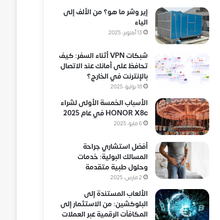
إير وشر ما هو؟ من الألف إلى
الياء
13 أكتوبر، 2025
شبكات VPN أثناء السفر: كيف
تحافظ على أمانك عند الاتصال
بالإنترنت في الخارج؟
18 يوليو، 2025
الأسباب الخمسة الأولى لشراء
HONOR X8c في عام 2025
6 مايو، 2025
أفضل استشاري جراحة
المسالك البولية: خدمات
وحلول طبية متقدمة
2 مارس، 2025
الألعاب المستندة إلى
البلوكشين: من الاستثمار إلى
المكافآت الرقمية عبر العملات