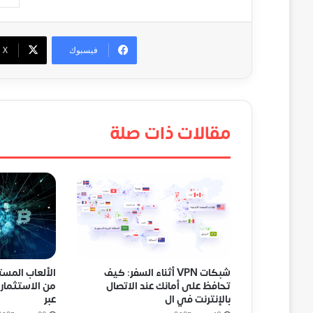
فيسبوك
‫X
مقالات ذات صلة
شبكات VPN أثناء السفر: كيف
الألعاب المست
تحافظ على أمانك عند الاتصال
من الاستثمار 
بالإنترنت في ال
عبر