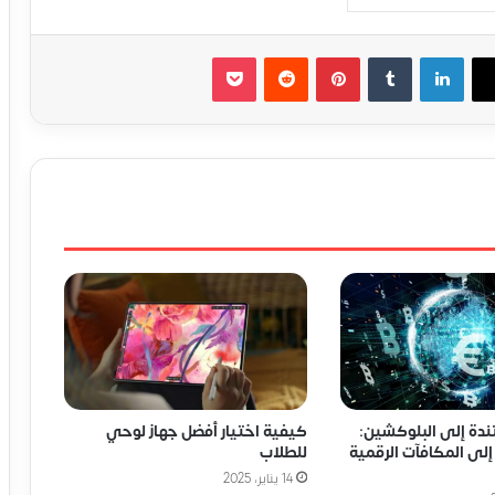
لينكدإن
‏Tumblr
بينتيريست
‏Reddit
‫Pocket
ندة إلى البلوكشين:
كيفية اختيار أفضل جهاز لوحي
إلى المكافآت الرقمية
للطلاب
14 يناير، 2025