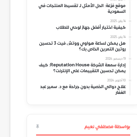
موقع فزعة: الحل الأمثل لـ تقسيط المنتجات في
السعودية
14 يناير، 2025
كيفية اختيار أفضل جهاز لوحي للطلاب
14 يناير، 2025
هل يمكن لساعة هواوي ووتش فيت 3 تحسين
روتين التمرين الخاص بك؟
19 ديسمبر، 2024
إدارة سمعة الشركة Reputation House: كيف
يمكن تحسين التقييمات على الإنترنت؟
10 أكتوبر، 2024
علاج دوالي الخصية بدون جراحة مع د. سمير عبد
الغفار
بواسطة مصطفي نعيم