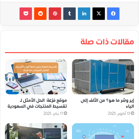
لينكدإن
‏Tumblr
بينتيريست
‏Reddit
‫Pocket
مقالات ذات صلة
إير وشر ما هو؟ من الألف إلى
موقع فزعة: الحل الأمثل لـ
الياء
تقسيط المنتجات في السعودية
13 أكتوبر، 2025
17 يناير، 2025