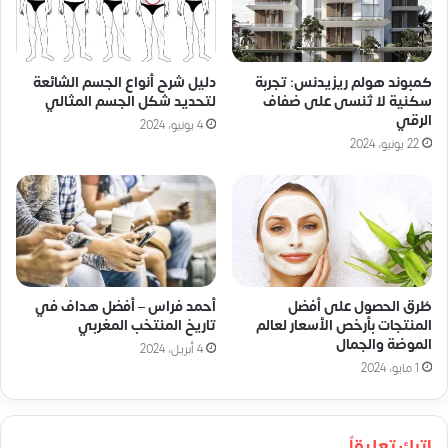
كمبوند هولم ريزيدنس: تجربة
دليل شرح أنواع الجسم الشائعة
سكنية لا تُنسى على ضفاف
لتحديد شكل الجسم المثالي
الرقي
4 يونيو، 2024
22 يونيو، 2024
طُرق الحصول على أفضل
أحمد فراس – أفضل هداف في
المنتجات بأرخص الأسعار لعالم
تاريخ المنتخب المغربي
الموضة والجمال
4 أبريل، 2024
1 مايو، 2024
اترك تعليقاً