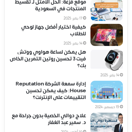
موقع فزعة: الحل الأمثل لـ تقسيط
المنتجات في السعودية
17 يناير، 2025
كيفية اختيار أفضل جهاز لوحي
للطلاب
14 يناير، 2025
هل يمكن لساعة هواوي ووتش
فيت 3 تحسين روتين التمرين الخاص
بك؟
14 يناير، 2025
إدارة سمعة الشركة Reputation
House: كيف يمكن تحسين
التقييمات على الإنترنت؟
19 ديسمبر، 2024
علاج دوالي الخصية بدون جراحة مع
د. سمير عبد الغفار