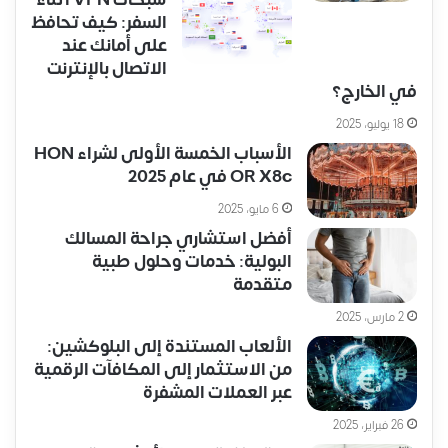
شبكات VPN أثناء
السفر: كيف تحافظ
على أمانك عند
الاتصال بالإنترنت
في الخارج؟
18 يوليو، 2025
الأسباب الخمسة الأولى لشراء HON
OR X8c في عام 2025
6 مايو، 2025
أفضل استشاري جراحة المسالك
البولية: خدمات وحلول طبية
متقدمة
2 مارس، 2025
الألعاب المستندة إلى البلوكشين:
من الاستثمار إلى المكافآت الرقمية
عبر العملات المشفرة
26 فبراير، 2025