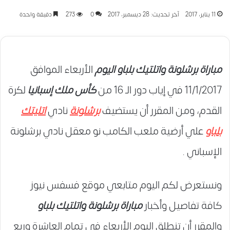
11 يناير، 2017
آخر تحديث: 28 ديسمبر، 2017
0
273
دقيقة واحدة
مباراة برشلونة واتلتيك بلباو اليوم
الأربعاء الموافق
11/1/2017 في إياب دور الـ 16 من
كأس ملك إسبانيا
لكرة
القدم، ومن المقرر أن يستضيف
برشلونة
نادي
اتليتك
بلباو
علي أرضية ملعب الكامب نو معقل نادي برشلونة
الإسباني .
ونستعرض لكم اليوم متابعي موقع فسفس نيوز
كافة تفاصيل وأخبار
مباراة برشلونة واتلتيك بلباو
والمقرر أن تنطلق اليوم الأربعاء في تمام العاشرة وربع