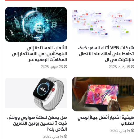
شبكات VPN أثناء السفر: كيف
الألعاب المستندة إلى
تحافظ على أمانك عند الاتصال
البلوكشين: من الاستثمار إلى
بالإنترنت في ال
المكافآت الرقمية عبر
18 يوليو، 2025
26 فبراير، 2025
كيفية اختيار أفضل جهاز لوحي
هل يمكن لساعة هواوي ووتش
للطلاب
فيت 3 تحسين روتين التمرين
الخاص بك؟
14 يناير، 2025
14 يناير، 2025