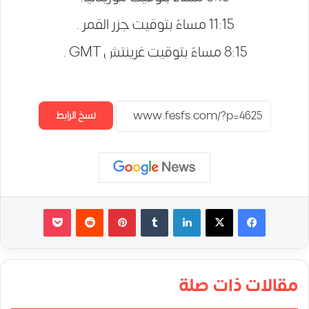
11:15 مساءً بتوقيت جزر القمر .
8:15 مساءً بتوقيت غرينتش GMT .
نسخ الرابط
لينكدإن
‏Tumblr
بينتيريست
‏Reddit
‫Pocket
مقالات ذات صلة