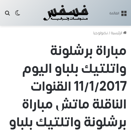
بح
الوضع ا
القائمة
الرئيسية
/
تكنولوجيا
مباراة برشلونة
واتلتيك بلباو اليوم
11/1/2017 القنوات
الناقلة ماتش مباراة
برشلونة واتلتيك بلباو