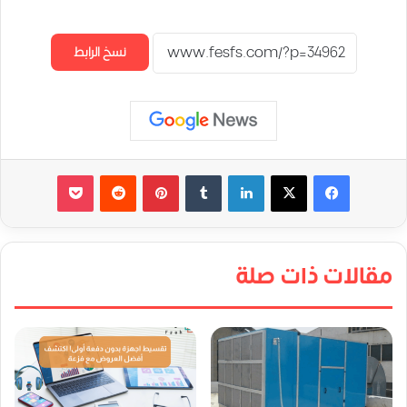
نسخ الرابط
لينكدإن
‏Tumblr
بينتيريست
‏Reddit
‫Pocket
مقالات ذات صلة