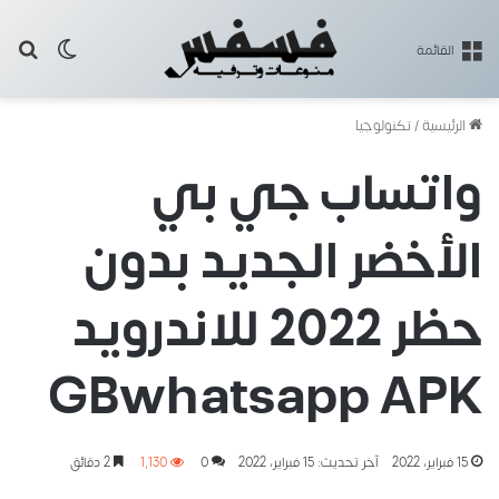
بح
الوضع ا
القائمة
الرئيسية
/
تكنولوجيا
واتساب جي بي
الأخضر الجديد بدون
حظر 2022 للاندرويد
GBwhatsapp APK
15 فبراير، 2022
آخر تحديث: 15 فبراير، 2022
0
1٬130
2 دقائق