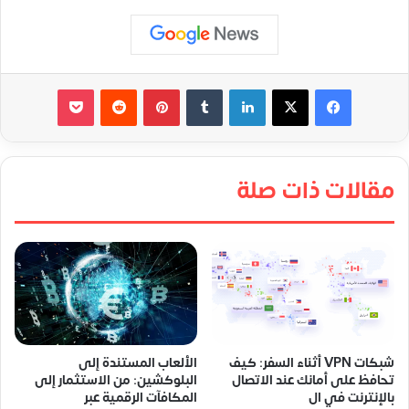
لينكدإن
‏Tumblr
بينتيريست
‏Reddit
‫Pocket
مقالات ذات صلة
شبكات VPN أثناء السفر: كيف
الألعاب المستندة إلى
تحافظ على أمانك عند الاتصال
البلوكشين: من الاستثمار إلى
بالإنترنت في ال
المكافآت الرقمية عبر