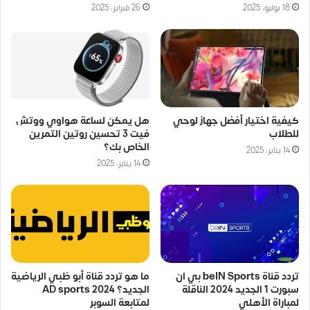
18 يوليو، 2025
26 فبراير، 2025
كيفية اختيار أفضل جهاز لوحي
هل يمكن لساعة هواوي ووتش
للطلاب
فيت 3 تحسين روتين التمرين
الخاص بك؟
14 يناير، 2025
14 يناير، 2025
تردد قناة beIN Sports بي ان
ما هو تردد قناة أبو ظبي الرياضية
سبورت 1 الجديد 2024 الناقلة
الجديد؟ AD sports 2024
لمباراة الأهلي
لمتابعة السوبر