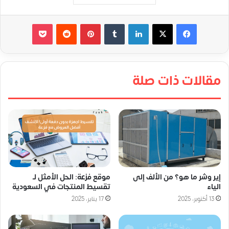
لينكدإن
‏Tumblr
بينتيريست
‏Reddit
‫Pocket
مقالات ذات صلة
إير وشر ما هو؟ من الألف إلى
موقع فزعة: الحل الأمثل لـ
الياء
تقسيط المنتجات في السعودية
13 أكتوبر، 2025
17 يناير، 2025