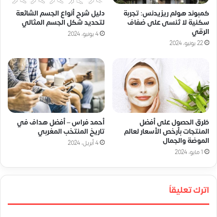
كمبوند هولم ريزيدنس: تجربة
دليل شرح أنواع الجسم الشائعة
سكنية لا تُنسى على ضفاف
لتحديد شكل الجسم المثالي
الرقي
4 يونيو، 2024
22 يونيو، 2024
طُرق الحصول على أفضل
أحمد فراس – أفضل هداف في
المنتجات بأرخص الأسعار لعالم
تاريخ المنتخب المغربي
الموضة والجمال
4 أبريل، 2024
1 مايو، 2024
اترك تعليقاً