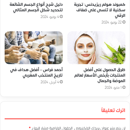
كمبوند هولم ريزيدنس: تجربة
دليل شرح أنواع الجسم الشائعة
سكنية لا تُنسى على ضفاف
لتحديد شكل الجسم المثالي
الرقي
4 يونيو، 2024
22 يونيو، 2024
طُرق الحصول على أفضل
أحمد فراس – أفضل هداف في
المنتجات بأرخص الأسعار لعالم
تاريخ المنتخب المغربي
الموضة والجمال
4 أبريل، 2024
1 مايو، 2024
اترك تعليقاً
لن يتم نشر عنوان بريدك الإلكتروني.
الحقول الإلزامية مشار إليها بـ
*