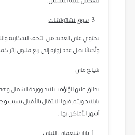
تنعكس عليه الشمس.
سوق تشاتوتشاك
يحتوي على العديد من التحف التذكارية والل
وأحيانًا يصل عدد زواره إلى ربع مليون زائر ك
شيانغ ماي
يطلق عليها لؤلؤة تايلاند ووردة الشمال وهي
تايلاند ويتم فيها الانتقال بالأفيال بسبب و
أشهر الأماكن بها :
بازار شنغماي الليلي