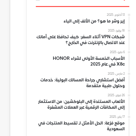
13 أكتوبر، 2025
إير وشر ما هو؟ من الألف إلى الياء
18 يوليو، 2025
شبكات VPN أثناء السفر: كيف تحافظ على أمانك
عند الاتصال بالإنترنت في الخارج؟
6 مايو، 2025
الأسباب الخمسة الأولى لشراء HONOR
X8c في عام 2025
2 مارس، 2025
أفضل استشاري جراحة المسالك البولية: خدمات
وحلول طبية متقدمة
26 فبراير، 2025
الألعاب المستندة إلى البلوكشين: من الاستثمار
إلى المكافآت الرقمية عبر العملات المشفرة
17 يناير، 2025
موقع فزعة: الحل الأمثل لـ تقسيط المنتجات في
السعودية