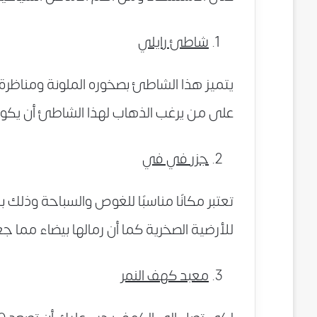
شاطئ رايلي
يتميز هذا الشاطئ بصخوره الملونة ومناظرة ا
على من يرغب الذهاب لهذا الشاطئ أن يكون 
جزر في في
تعتبر مكانًا مناسبًا للغوص والسباحة وذلك
للأرضية الصخرية كما أن رمالها بيضاء مما جع
معبد كهف النمر