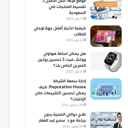
موقع فزعة: الحل الأمثل لـ
تقسيط المنتجات في
السعودية
17 يناير، 2025
كيفية اختيار أفضل جهاز لوحي
للطلاب
14 يناير، 2025
هل يمكن لساعة هواوي
ووتش فيت 3 تحسين روتين
التمرين الخاص بك؟
14 يناير، 2025
إدارة سمعة الشركة
Reputation House: كيف
يمكن تحسين التقييمات على
الإنترنت؟
19 ديسمبر، 2024
علاج دوالي الخصية بدون
جراحة مع د. سمير عبد الغفار
10 أكتوبر، 2024