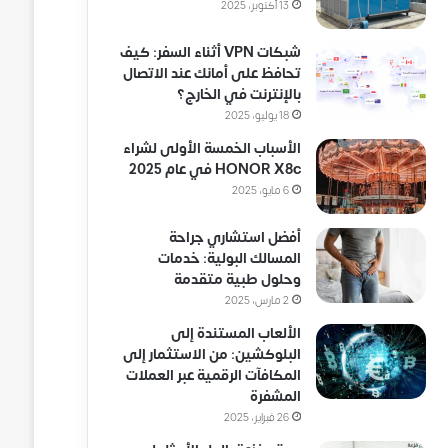
13 أكتوبر، 2025
شبكات VPN أثناء السفر: كيف
تحافظ على أمانك عند الاتصال
بالإنترنت في الخارج؟
18 يوليو، 2025
الأسباب الخمسة الأولى لشراء
HONOR X8c في عام 2025
6 مايو، 2025
أفضل استشاري جراحة
المسالك البولية: خدمات
وحلول طبية متقدمة
2 مارس، 2025
الألعاب المستندة إلى
البلوكشين: من الاستثمار إلى
المكافآت الرقمية عبر العملات
المشفرة
26 فبراير، 2025