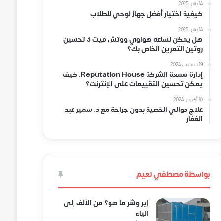
14 يناير، 2025
كيفية اختيار أفضل جهاز لوحي للطلاب
14 يناير، 2025
هل يمكن لساعة هواوي ووتش فيت 3 تحسين
روتين التمرين الخاص بك؟
19 ديسمبر، 2024
إدارة سمعة الشركة Reputation House: كيف
يمكن تحسين التقييمات على الإنترنت؟
10 أكتوبر، 2024
علاج دوالي الخصية بدون جراحة مع د. سمير عبد
الغفار
بواسطة مصطفي نعيم
إير وشر ما هو؟ من الألف إلى
الياء