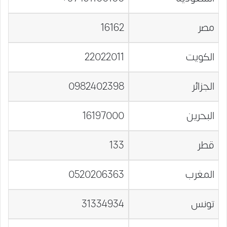
مصر
16162
الكويت
22022011
الجزائر
0982402398
البحرين
16197000
قطر
133
المغرب
0520206363
تونس
31334934