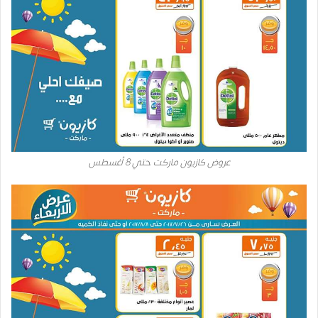
عروض كازيون ماركت حتي 8 أغسطس