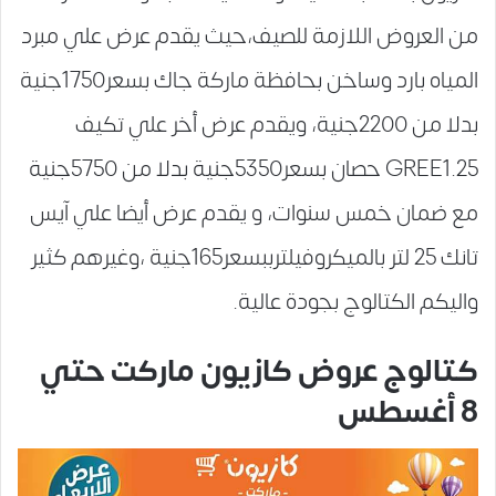
من العروض اللازمة للصيف،حيث يقدم عرض علي مبرد
المياه بارد وساخن بحافظة ماركة جاك بسعر1750جنية
بدلا من 2200جنية، ويقدم عرض أخر علي تكيف
GREE1.25 حصان بسعر5350جنية بدلا من 5750جنية
مع ضمان خمس سنوات، و يقدم عرض أيضا علي آيس
تانك 25 لتر بالميكروفيلترببسعر165جنية ،وغيرهم كثير
واليكم الكتالوج بجودة عالية.
كتالوج عروض كازيون ماركت حتي
8 أغسطس