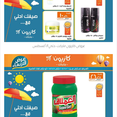
عروض كازيون ماركت حتي 8 أغسطس