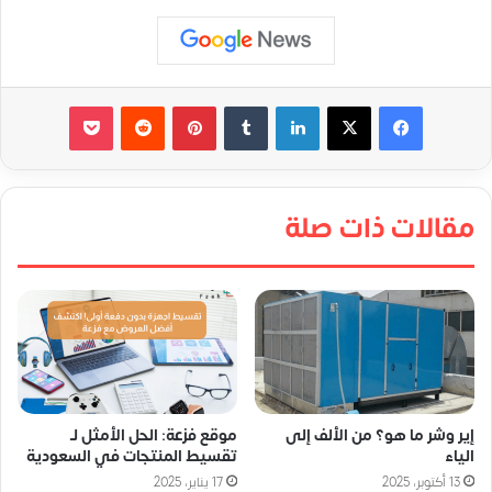
لينكدإن
‏Tumblr
بينتيريست
‏Reddit
‫Pocket
مقالات ذات صلة
إير وشر ما هو؟ من الألف إلى
موقع فزعة: الحل الأمثل لـ
الياء
تقسيط المنتجات في السعودية
13 أكتوبر، 2025
17 يناير، 2025