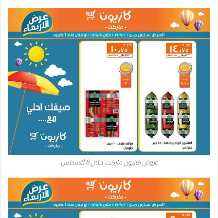
عروض كازيون ماركت حتي 8 أغسطس