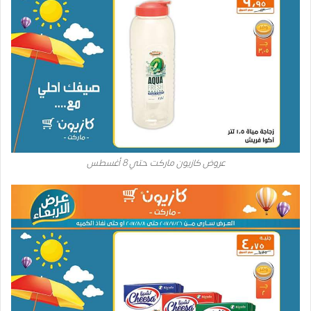
عروض كازيون ماركت حتي 8 أغسطس