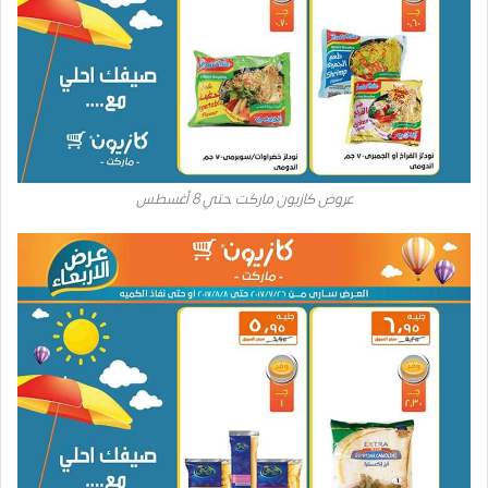
عروض كازيون ماركت حتي 8 أغسطس