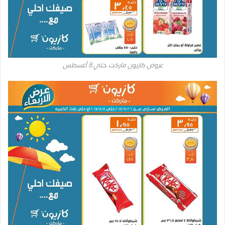
عروض كازيون ماركت حتي 8 أغسطس