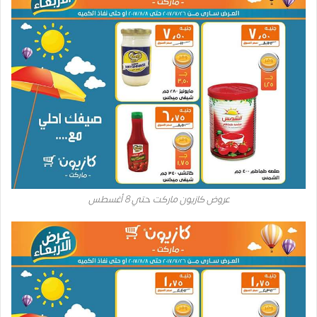
عروض كازيون ماركت حتي 8 أغسطس