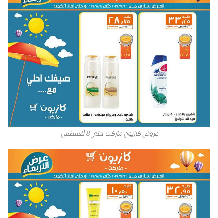
عروض كازيون ماركت حتي 8 أغسطس