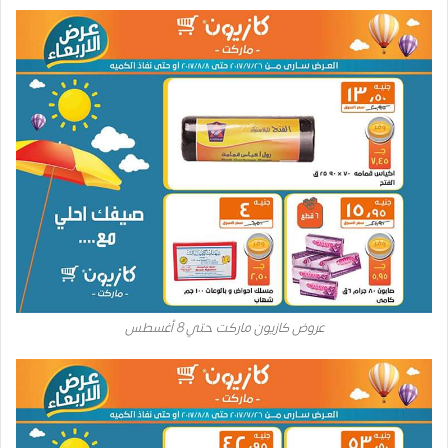
عروض كازيون ماركت حتي 8 أغسطس