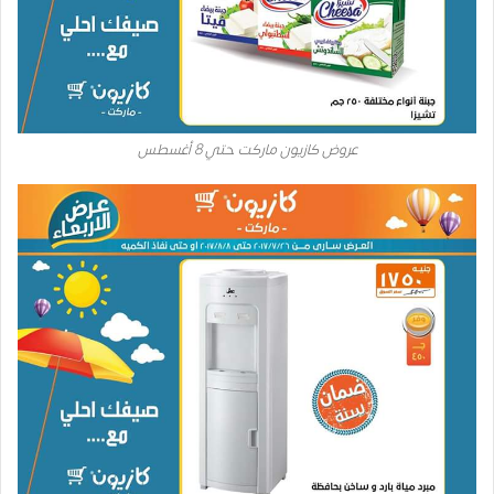
عروض كازيون ماركت حتي 8 أغسطس