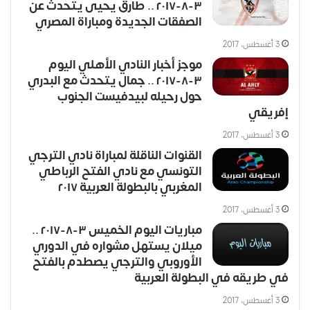
٣-٨-٢٠١٧ .. طارق يحيى يتحدث عن
الصفقات الجديدة ومباراة المصري
3 أغسطس، 2017
موجز أخبار النادي الأهلي اليوم
٣-٨-٢٠١٧ .. جمال يتحدث مع البدري
حول رحيله لبيدفيست الجنوب
إفريقي
3 أغسطس، 2017
القنوات الناقلة لمباراة نادي الترجي
التونسي مع نادي الفتح الرباطي
المغربي بالبطولة العربية ٢٠١٧
3 أغسطس، 2017
مباريات اليوم الخميس ٣-٨-٢٠١٧ ..
ميلان يستهل مشواره في الدوري
الأوروبي والترجي يصطدم بالفتح
في طريقه في البطولة العربية
3 أغسطس، 2017