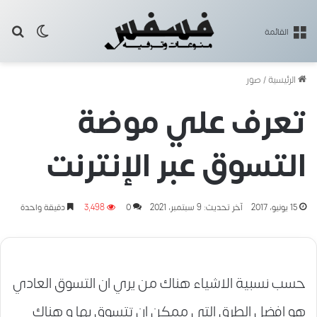
بح
الوضع ا
القائمة
الرئيسية
/
صور
تعرف علي موضة
التسوق عبر الإنترنت
15 يونيو، 2017
آخر تحديث: 9 سبتمبر، 2021
0
3٬498
دقيقة واحدة
حسب نسبية الاشياء هناك من يري ان التسوق العادي
هو افضل الطرق التي ممكن ان تتسوق بها و هناك