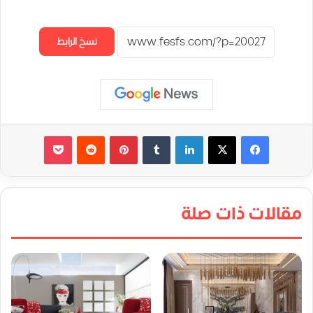
نسخ الرابط
لينكدإن
‏Tumblr
بينتيريست
‏Reddit
‫Pocket
مقالات ذات صلة