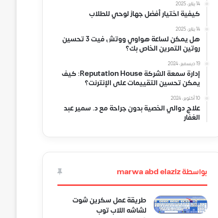
14 يناير، 2025
كيفية اختيار أفضل جهاز لوحي للطلاب
14 يناير، 2025
هل يمكن لساعة هواوي ووتش فيت 3 تحسين
روتين التمرين الخاص بك؟
19 ديسمبر، 2024
إدارة سمعة الشركة Reputation House: كيف
يمكن تحسين التقييمات على الإنترنت؟
10 أكتوبر، 2024
علاج دوالي الخصية بدون جراحة مع د. سمير عبد
الغفار
بواسطة marwa abd elaziz
طريقة عمل سكرين شوت
لشاشه اللاب توب