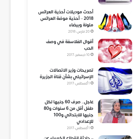
أحدث موديلات أحذية العرائس
2018 – أحذية موضة العرائس
ملونة وبيضاء
20 مارس، 2018
أقوال الفلاسفة في وصف
الحب
10 ديسمبر، 2017
تصريحات وزير الاتصالات
الإسرائيلي بشأن قناة الجزيرة
1 أغسطس، 2017
عاجل.. صرف 60 جنيها لكل
طفل أقل من 6 سنوات و80
جنيها للابتدائي و100
للإعدادي
1 أغسطس، 2017
– حادثة انقطاع الكهرباء عن