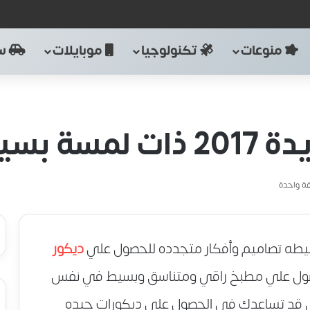
منوعات
تكنولوجيا
موبايلات
سي
 بسيطه
ة واحدة
ديكور
ول علي مطبخ راقي ومتناسق وبسيط في نفس
ي قد تساعدك في الحصول علي ديكورات جيده