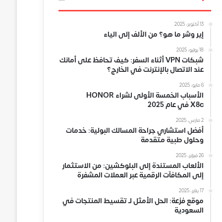
13 أكتوبر، 2025
إير وشر ما هو؟ من الألف إلى الياء
18 يوليو، 2025
شبكات VPN أثناء السفر: كيف تحافظ على أمانك
عند الاتصال بالإنترنت في الخارج؟
6 مايو، 2025
الأسباب الخمسة الأولى لشراء HONOR
X8c في عام 2025
2 مارس، 2025
أفضل استشاري جراحة المسالك البولية: خدمات
وحلول طبية متقدمة
26 فبراير، 2025
الألعاب المستندة إلى البلوكشين: من الاستثمار
إلى المكافآت الرقمية عبر العملات المشفرة
17 يناير، 2025
موقع فزعة: الحل الأمثل لـ تقسيط المنتجات في
السعودية