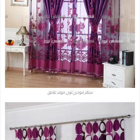
ستائر مودرن لون موف غامق