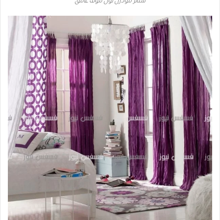
ستائر مودرن لون موف غامق