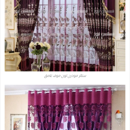
ستائر مودرن لون موف غامق