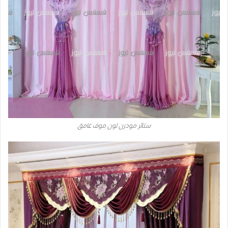
ستائر مودرن لون موف غامق