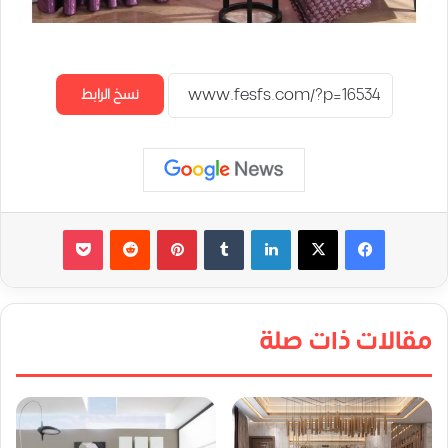
نسخ الرابط
لينكدإن
‏Tumblr
بينتيريست
‏Reddit
‫Pocket
مقالات ذات صلة