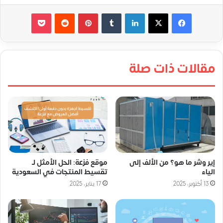
لينكدإن
‏Tumblr
بينتيريست
‏Reddit
‫Pocket
مقالات ذات صلة
إير وشر ما هو؟ من الألف إلى
موقع فزعة: الحل الأمثل لـ
الياء
تقسيط المنتجات في السعودية
13 أكتوبر، 2025
17 يناير، 2025